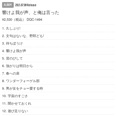
ALBUM
2015.07.08 Release
響けよ我が声、と俺は言った
¥2,530（税込）
DQC-1494
1. 久しぶり!
2. 文句はないな、野郎ども!
3. 待ちぼうけ
4. 響けよ我が声
5. 背のびして
6. 強がりは明日から
7. 春への扉
8. ワンダーフォーゲル部
9. 男が女をチョー愛する時
10. 宇宙のすごさ
11. 聞かせておくれ
12. 遊び足りない